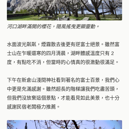
河口湖畔滿開的櫻花，隨風搖曳更顯靈動。
水面波光粼粼，煙霧散去後更有逆富士絕景。雖然富
士山在乍暖還寒的四月清晨，湖畔體感溫度只有 2
度，有點吃不消，但當時的心情真的很激動很滿足。
下午在新倉山淺間神社看到著名的富士百景，我們心
中更是充滿感謝。雖然超長的階梯讓我們吃盡苦頭，
但我們沒放棄這個景點，才能看見如此美景，也十分
感謝民宿老闆極力推薦。