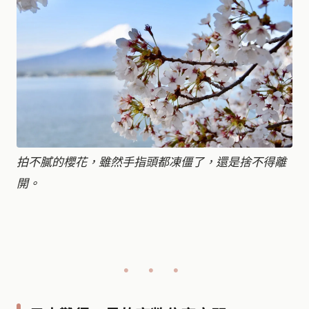
拍不膩的櫻花，雖然手指頭都凍僵了，還是捨不得離
開。