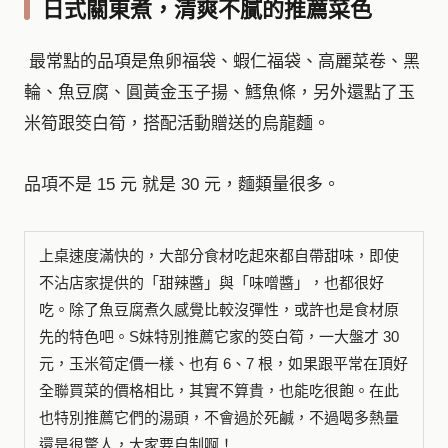
日式關東煮，清爽不膩的推薦菜色
最常點的品項是魚卵福袋、蝦仁福袋、高麗菜卷、黑
輪、魚豆腐、圓黃金玉子揚、鱈魚條，另外還點了玉
米筍跟筊白筍，搭配活動贈送的烏龍麵。
品項不是 15 元 就是 30 元，麵類量很多。
上桌速度滿快的，大部分食材吃起來都自帶甜味，即使
不沾店家提供的「甜辣醬」與「味噌醬」，也都很好
吃。除了魚豆腐煮久感覺比較沒彈性，或許也是食材原
先的特色吧。S妹特別推薦它家的筊白筍，一大盤才 30
元，玉米筍定價一樣、也有 6、7 根，如果跟平常在頂好
全聯買菜的價格相比，其實不算貴，也能吃很飽。在此
也特別推薦它們的湯頭，不會過於死鹹，不過喝多熱量
還是很驚人，大家要自制啊！