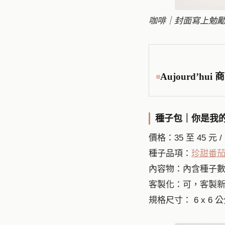
咖啡｜封面寫上勉勵
Aujourd’hu
種子包｜你是我的
價格：35 至 45 元 /
種子品項：
珍甜番
內容物：內含種子
客製化：可，客製
規格尺寸： 6 x 6 