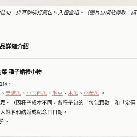
佳句，掛耳咖啡打氣包 5 入禮盒組。（圖片自網站擷取，
i 商品詳細介紹
菜 種子婚禮小物
 1包。
茄
、
美濃瓜
、
小玉西瓜
、
毛豆
、
木瓜
、
小黃瓜
。
數顆。（因種子成本不同，各種子包的「每包顆數」和「定價
新人姓名和結婚或紀念日日期。
公分。