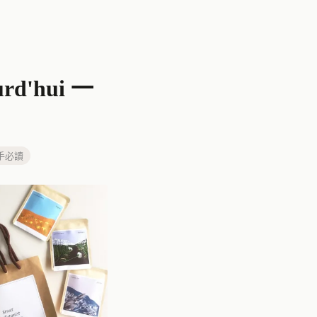
'hui 一
手必讀