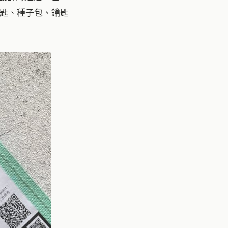
匙、種子包、鑰匙