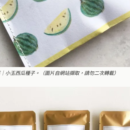
菜｜小玉西瓜種子。（圖片自網站擷取，請勿二次轉載）