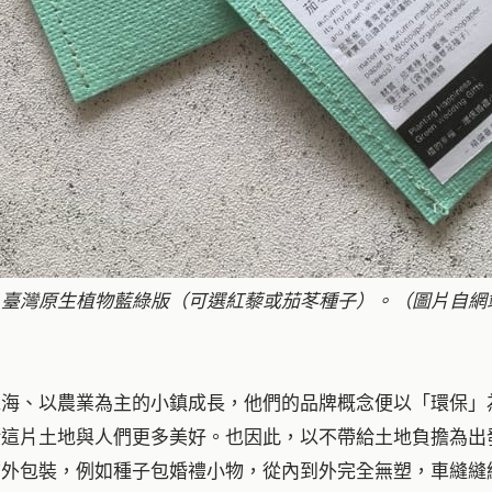
｜臺灣原生植物藍綠版（可選紅藜或茄苳種子）。（圖片自網
靠海、以農業為主的小鎮成長，他們的品牌概念便以「環保」
給這片土地與人們更多美好。也因此，以不帶給土地負擔為出
包裝，例如種子包婚禮小物，從內到外完全無塑，車縫縫線使用 