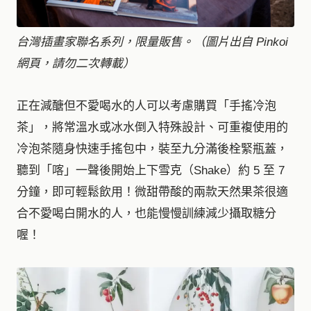
台灣插畫家聯名系列，限量販售。（圖片出自 Pinkoi
網頁，請勿二次轉載）
正在減醣但不愛喝水的人可以考慮購買「手搖冷泡
茶」，將常溫水或冰水倒入特殊設計、可重複使用的
冷泡茶隨身快速手搖包中，裝至九分滿後栓緊瓶蓋，
聽到「喀」一聲後開始上下雪克（Shake）約 5 至 7
分鐘，即可輕鬆飲用！微甜帶酸的兩款天然果茶很適
合不愛喝白開水的人，也能慢慢訓練減少攝取糖分
喔！