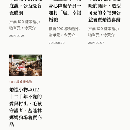
庇護，公益愛盲
身心障礙學員一
暖庇護所，造型
義購網
起打「皂」幸福
可愛的幸福狗公
婚禮
益義賣婚禮喜餅
推薦 100 樣婚禮小
物單元，今天介紹
推薦 100 樣婚禮小
推薦 100 樣婚禮小
的是「愛盲基金
物單元，今天介紹
物單元，今天介紹
2019.08.23
會」的愛盲庇護事
的是公益廠商「三
的是苗栗通宵的流
2019.08.20
2019.08.07
業處「愛盲義購
三吾鄉手工皂
浪貓狗庇護單位
網」。 前言：愛
trisoap」。 前言
「幸福狗流浪中途
盲基金會 [&hellip;]
2015年，三位
協會」。 前言 和前
[&hellip;]
文介紹 [&hellip;]
100樣婚禮小物
婚禮小物#012
｜二十年不變的
愛與付出，毛孩
守護者，基隆林
媽媽狗場義賣商
品