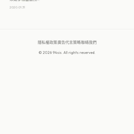
除了豪奢氣派的高
2020.01.31
端客製方案，許多
廠商也推出小資優
惠，提供簡易 DIY
背板讓新 [&hellip;]
隱私權政策
·
廣告代言策略
·
聯絡我們
© 2026 94sis. All rights reserved.