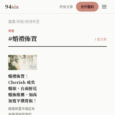
94
sis
所有文章
合作邀約
首頁
/
標籤
/
婚禮佈置
標籤
#婚禮佈置
1 篇文章
婚禮佈置｜
Cherish 成奕
婚旅，台南鮮花
婚佈推薦，加高
加寬平價背板！
婚禮佈置市場近年
來競爭相當激烈，