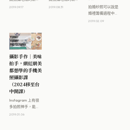
們，一開始肯定跟
們，一開始肯定跟
拍婚紗照可以說是
2019.09.17
2019.08.31
Natalie 一樣毫無頭
Selena 一樣毫無頭
婚禮籌備過程中，
緒，想拍出絕世美
緒，想拍出絕世美
每位新娘最期待的
2019.02.09
照，又不想人擠人
照，又不想人擠人
環節！透過攝影師
浪 [&hellip;]
浪費 [&hellip;]
的魔幻鏡頭與專業
指導，我們的肢體
可以盡情伸展，
[&hellip;]
攝影手作｜美味
拍手，網紅網美
都想學的手機美
照攝影課
（2024移至台
中開課）
Instagram 上有很
多拍照神手，能善
用光影構圖、擺飾
2019.01.06
與視覺動線設計，
拍出像下圖一樣的