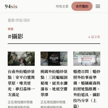
94
sis
所有文章
合作邀約
首頁
/
標籤
/
攝影
標籤
#攝影
4 篇文章
台南外拍婚紗景
桃園外拍婚紗景
婚禮百問｜婚紗
點｜安平白鷺灣
點｜三民蝙蝠洞
照外拍事前準
草原，唯美逆
秘境，絕美水濂
備，婚攝廠商與
光、夢幻森林一
瀑布、地底空靈
拍照地點推薦。
次滿足
翠潭
外拍道具、攝影
技巧分享（上
正在尋找婚紗照推
正在尋找婚紗照推
篇）
薦拍攝地點的新人
薦拍攝地點的新人